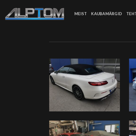
Skip
to
MEIST
KAUBAMÄRGID
TEH
content