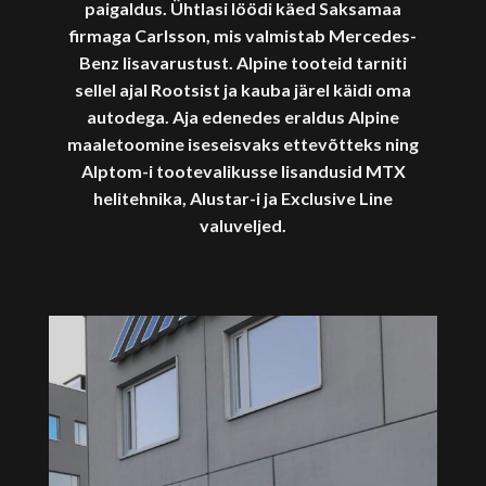
paigaldus. Ühtlasi löödi käed Saksamaa
firmaga Carlsson, mis valmistab Mercedes-
Benz lisavarustust. Alpine tooteid tarniti
sellel ajal Rootsist ja kauba järel käidi oma
autodega. Aja edenedes eraldus Alpine
maaletoomine iseseisvaks ettevõtteks ning
Alptom-i tootevalikusse lisandusid MTX
helitehnika, Alustar-i ja Exclusive Line
valuveljed.