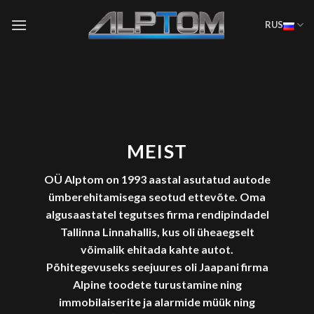
Skip
to
RUS
content
MEIST
OÜ Alptom on 1993 aastal asutatud autode
ümberehitamisega seotud ettevõte. Oma
algusaastatel tegutses firma rendipindadel
Tallinna Linnahallis, kus oli üheaegselt
võimalik ehitada kahte autot.
Põhitegevuseks seejuures oli Jaapani firma
Alpine toodete turustamine ning
immobilaiserite ja alarmide müük ning